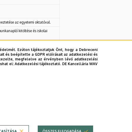
eztetése az egyetemi oktatóval.
nkanapló kitöltése és iskolai
édelmét. Ezúton tájékoztatjuk Önt, hogy a Debreceni
ni átbeszélése, reflexiók a
it és beépítette a GDPR előírásait az adatkezelési és
krotanításról különleges
kezelte, megfelelve az érvényben lévő adatkezelési
A gyakorlat összegzése,
ashat el:
Adatkezelési tájékoztató.
DE Kancellária WAV
TASÍTÁSA
ÖSSZES ELFOGADÁSA