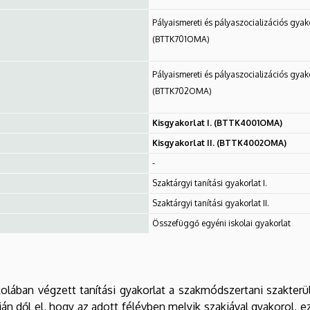
Pályaismereti és pályaszocializációs gyako
(BTTK701OMA)
Pályaismereti és pályaszocializációs gyako
(BTTK702OMA)
Kisgyakorlat I. (BTTK4001OMA)
Kisgyakorlat II. (BTTK4002OMA)
-
Szaktárgyi tanítási gyakorlat I.
Szaktárgyi tanítási gyakorlat II.
Összefüggő egyéni iskolai gyakorlat
olában végzett tanítási gyakorlat a szakmódszertani szakterü
 dől el, hogy az adott félévben melyik szakjával gyakorol, e