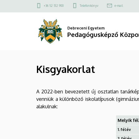
Kisgyakorlat
Ugrás
Felső
+36 52 512 900
Telefonkönyv
e-mail
a
kapcsolat
|
tartalomra
menü
Pedagógusképző
Debreceni Egyetem
Pedagógusképző Közpo
Központ
Kisgyakorlat
A 2022-ben bevezetett új osztatlan tanárkép
venniük a különböző iskolatípusok (gimnázi
alakulnak:
Melyik fél
1. félév
2. félév