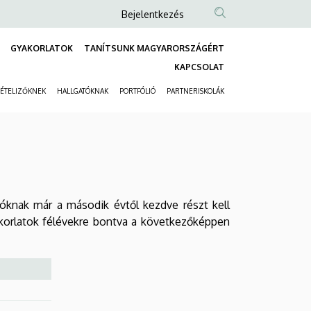
Anonim
Bejelentkezés
Felhasználói
GYAKORLATOK
TANÍTSUNK MAGYARORSZÁGÉRT
fiók
Fő
KAPCSOLAT
menüje
navigáció
VÉTELIZŐKNEK
HALLGATÓKNAK
PORTFÓLIÓ
PARTNERISKOLÁK
Másodlagos
navigáció
tóknak már a második évtől kezdve részt kell
korlatok félévekre bontva a következőképpen