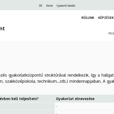
Felső
DE
Karok
Gyakorló Iskolák
navigáció
RÓLUNK
KÉPZÉSEK
nt
FEL
zés gyakorlatközpontú struktúrával rendelkezik, így a hallga
um, szakközépiskola, technikum…stb.) mindennapjaiban. A gya
évben kell teljesíteni?
Gyakorlat elnevezése
-
-