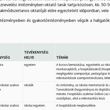
znevelési intézményben oktató tanár tartja közösen, kb. 50-5
szakmódszertanos oktatóját előre egyeztetett időpontban, vele 
tézményeiben és gyakorlóintézményeiben végzik a hallgatók.
TEVÉKENYSÉG
NYSÉG
HELYE
TÉMÁK
óra
egyetem
A kurzus bemutatása, egyeztetés az iskol
munkanaplóról, a hospitálásokról (hospit
megfigyelési szempontjai, pedagógiai é
mikrotanítások szempontrendszere, lehe
iskolai szakos
iskolák
Az intézmény, az iskolai mentortanár és
k
Taneszközök (hagyományos és digitális)
menete. Hospitálás szakmai órákon (az 
osztályban, ahol a mikrotanítás lesz).
iskolai szakos
iskola/egyetem
A hospitálások megbeszélése.