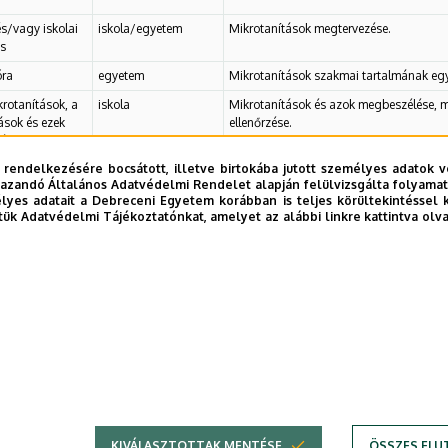
s/vagy iskolai
iskola/egyetem
Mikrotanítások megtervezése.
s
óra
egyetem
Mikrotanítások szakmai tartalmának egy
rotanítások, a
iskola
Mikrotanítások és azok megbeszélése, mu
ások és ezek
ellenőrzése.
ése.
 rendelkezésére bocsátott, illetve birtokába jutott személyes adatok v
óra
egyetem
Mikrotanítások szakmai és szakmódszerta
azandó Általános Adatvédelmi Rendelet alapján felülvizsgálta folyamata
mikrotanításokra. Külön egyeztetés a mi
yes adatait a Debreceni Egyetem korábban is teljes körültekintéssel 
bánásmódot igényő gyerekek esetében. 
tük Adatvédelmi Tájékoztatónkat, amelyet az alábbi linkre kattintva olv
osztályozás.
KIVÁLASZTOTTAK MENTÉSE
ÖSSZES ELU