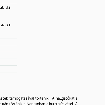
rlatok I.
rlatok II.
letek támogatásával történik. A hallgatókat a
zután történik a Neptunban a kurzusfelvétel. A