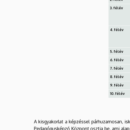
3. félév
4. félév
5. félév
6. félév
7. félév
8. félév
9. félév
10. félév
A kisgyakorlat a képzéssel párhuzamosan, isk
Pedagógusképző Központ osztja be, ami alapján