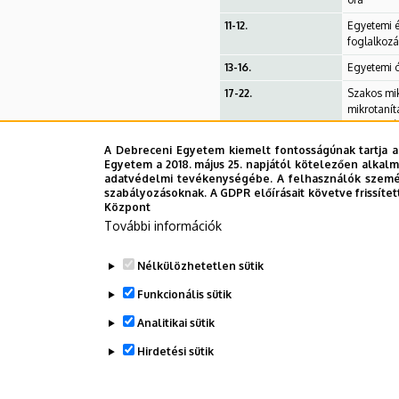
11-12.
Egyetemi é
foglalkozá
13-16.
Egyetemi 
17-22.
Szakos mik
mikrotanít
megbeszél
A Debreceni Egyetem kiemelt fontosságúnak tartja a
23-26.
Egyetemi 
Egyetem a 2018. május 25. napjától kötelezően alkalm
adatvédelmi tevékenységébe. A felhasználók személ
szabályozásoknak. A GDPR előírásait követve frissítet
Központ
További információk
Nélkülözhetetlen sütik
A gyakorlathoz tartozó dokumentumok:
Funkcionális sütik
Kisgyakorlat értékelő lapja
Analitikai sütik
Hirdetési sütik
Legutóbbi frissítés:
2026. 02. 25. 12:21
WITHDRAW CONSENT