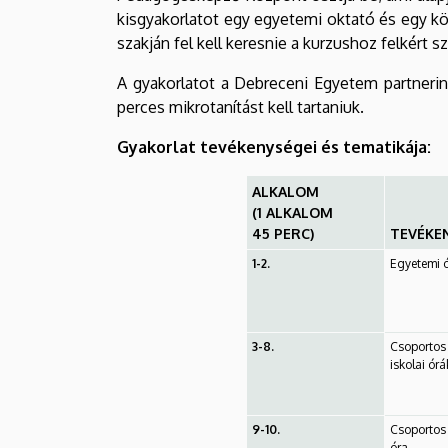
kisgyakorlatot egy egyetemi oktató és egy kö
szakján fel kell keresnie a kurzushoz felkért 
A gyakorlatot a Debreceni Egyetem partnerin
perces mikrotanítást kell tartaniuk.
Gyakorlat tevékenységei és tematikája:
ALKALOM
(1 ALKALOM
45 PERC)
TEVÉKE
1-2.
Egyetemi 
3-8.
Csoportos 
iskolai órá
9-10.
Csoportos 
óra