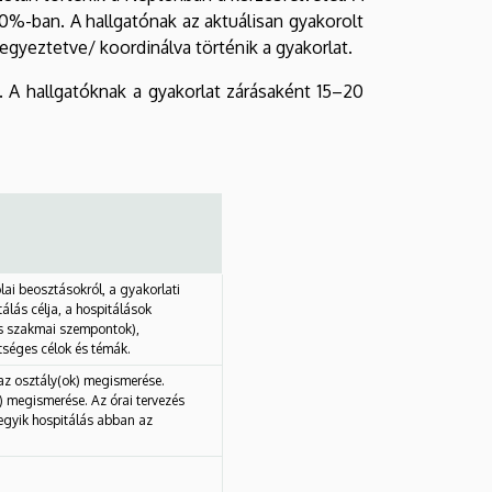
0%-ban. A hallgatónak az aktuálisan gyakorolt
egyeztetve/ koordinálva történik a gyakorlat.
 A hallgatóknak a gyakorlat zárásaként 15–20
ai beosztásokról, a gyakorlati
álás célja, a hospitálások
s szakmai szempontok),
tséges célok és témák.
 az osztály(ok) megismerése.
 megismerése. Az órai tervezés
egyik hospitálás abban az