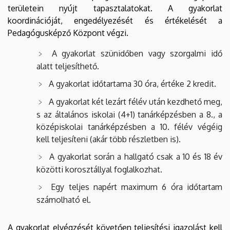
területein nyújt tapasztalatokat. A gyakorlat
koordinációját, engedélyezését és értékelését a
Pedagógusképző Központ végzi.
A gyakorlat szünidőben vagy szorgalmi idő
alatt teljesíthető.
A gyakorlat időtartama 30 óra, értéke 2 kredit.
A gyakorlat két lezárt félév után kezdhető meg,
s az általános iskolai (4+1) tanárképzésben a 8., a
középiskolai tanárképzésben a 10. félév végéig
kell teljesíteni (akár több részletben is).
A gyakorlat során a hallgató csak a 10 és 18 év
közötti korosztállyal foglalkozhat.
Egy teljes napért maximum 6 óra időtartam
számolható el.
A gyakorlat elvégzését követően teljesítési igazolást kell