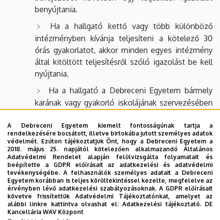
benyújtania.
Ha a hallgató kettő vagy több különböző
intézményben kívánja teljesíteni a kötelező 30
órás gyakorlatot, akkor minden egyes intézmény
által kitöltött teljesítésről szóló igazolást be kell
nyújtania.
Ha a hallgató a Debreceni Egyetem bármely
karának vagy gyakorló iskolájának szervezésében
történő tanórán kívüli, szabadidős
tevékenységében teljesíti közösségi pedagógiai
A Debreceni Egyetem kiemelt fontosságúnak tartja a
rendelkezésére bocsátott, illetve birtokába jutott személyes adatok
gyakorlatát, akkor ebben az esetben is teljesítési
védelmét. Ezúton tájékoztatjuk Önt, hogy a Debreceni Egyetem a
igazolásra leadására van szükségünk.
2018. május 25. napjától kötelezően alkalmazandó Általános
Adatvédelmi Rendelet alapján felülvizsgálta folyamatait és
beépítette a GDPR előírásait az adatkezelési és adatvédelmi
tevékenységébe. A felhasználók személyes adatait a Debreceni
A gyakorlathoz tartozó azonos nevű tárgyat a NEPTUN
Egyetem korábban is teljes körültekintéssel kezelte, megfelelve az
rendszerben fel kell vennie a hallgatónak, de ajánlott a
érvényben lévő adatkezelési szabályozásoknak. A GDPR előírásait
követve frissítettük Adatvédelmi Tájékoztatónkat, amelyet az
gyakorlat elvégzése után megtenni ezt, így elkerülhető az
alábbi linkre kattintva olvashat el:
Adatkezelési tájékoztató.
DE
esetleges kreditbüntetés, ha a kötelező 30 órát mégsem
Kancellária WAV Központ