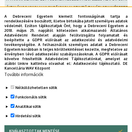
ÁLTALÁNOS ISKOLAI VAGY FŐISKOLAI SZINTŰ TANÁRI SZAKKÉPZETT
TANÁRI SZAKKÉPZETTSÉG BIRTOKÁBAN ÚJABB TANÁRI SZAKKÉPZETTSÉ
A Debreceni Egyetem kiemelt fontosságúnak tartja a
rendelkezésére bocsátott, illetve birtokába jutott személyes adatok
TANÁRI VÉGZETTSÉG BIRTOKÁBAN ÚJABB TANÁRI SZAKKÉPZETTSÉG ME
védelmét. Ezúton tájékoztatjuk Önt, hogy a Debreceni Egyetem a
2018. május 25. napjától kötelezően alkalmazandó Általános
TANÍTÓI, FŐISKOLAI SZINTŰ PEDAGÓGIA, SZAKOKTATÓ, GYÓGYPEDAG
Adatvédelmi Rendelet alapján felülvizsgálta folyamatait és
beépítette a GDPR előírásait az adatkezelési és adatvédelmi
TANÁRI VÉGZETTSÉG BIRTOKÁBAN SZAKTANÁRI VÉGZETTSÉG MEGSZERZ
tevékenységébe. A felhasználók személyes adatait a Debreceni
Gyakorlatok
Egyetem korábban is teljes körültekintéssel kezelte, megfelelve az
érvényben lévő adatkezelési szabályozásoknak. A GDPR előírásait
követve frissítettük Adatvédelmi Tájékoztatónkat, amelyet az
Tudnivalók a rövid ciklusú tanári mesterképzésben
alábbi linkre kattintva olvashat el:
Adatkezelési tájékoztató.
DE
készített portfólióról (feltöltés alatt)
Kancellária WAV Központ
További információk
Záróvizsga tételsorok:
Nélkülözhetetlen sütik
Pedagógiai tételsor
Funkcionális sütik
Pszichológiai tételsor
Szakmódszertani tételek
Analitikai sütik
Hirdetési sütik
Legutóbbi frissítés:
2026. 03. 03. 11:03
KIVÁLASZTOTTAK MENTÉSE
WITHDRAW CONSENT