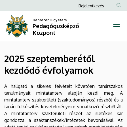
2025
Ugrás
Anonim
Bejelentkezés
a
Felhasználói
szeptemberétől
tartalomra
Debreceni Egyetem
fiók
Pedagógusképző
kezdődő
menüje
Központ
évfolyamok
|
2025 szeptemberétől
Pedagógusképző
kezdődő évfolyamok
Központ
A hallgató a sikeres felvételt követően tanárszakos
tanulmányait mintatanterv alapján kezdi meg. A
mintatanterv szakterületi (szaktudományos) részből és a
tanári felkészítés követelményeire vonatkozó részből áll.
A mintatanterv szakterületi részét az illetékes kar
gondozza, a szaktanszékek/intézetek bevonásával. Az
adott tanári szakképzettség kurzusainak meghirdetéséért