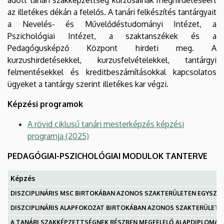
az illetékes dékán a felelős. A tanári felkészítés tantárgyait
a Nevelés- és Művelődéstudományi Intézet, a
Pszichológiai Intézet, a szaktanszékek és a
Pedagógusképző Központ hirdeti meg. A
kurzushirdetésekkel, kurzusfelvételekkel, tantárgyi
felmentésekkel és kreditbeszámításokkal kapcsolatos
ügyeket a tantárgy szerint illetékes kar végzi.
Képzési programok
A rövid ciklusú tanári mesterképzés képzési
programja (2025)
PEDAGÓGIAI-PSZICHOLÓGIAI MODULOK TANTERVE
Képzés
DISZCIPLINÁRIS MSC BIRTOKÁBAN AZONOS SZAKTERÜLETEN EGYSZAKOS
DISZCIPLINÁRIS ALAPFOKOZAT BIRTOKÁBAN AZONOS SZAKTERÜLETEN 
A TANÁRI SZAKKÉPZETTSÉGNEK RÉSZBEN MEGFELELŐ ALAPDIPLOMA BI