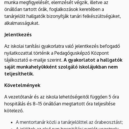
munka megfigyelését, elemzését végzik, illetve az
önállóan tartott órák, foglalkozások keretében a
tanárjelölt hallgatók bizonyítják tanári felkészültségüket,
alkalmasságukat.
Jelentkezés
Az iskolai tanítási gyakorlatra való jelentkezés befogadó
nyilatkozattal történik a Pedagógusképző Központ
tájékoztató e-mailje szerint.
A gyakorlatot a hallgatók
saját munkahelyükként szolgáló iskolájukban nem
teljesíthetik.
Követelmények
A vezetőtanár és az iskola lehetőségeitől függően 5 óra
hospitálás és 8–15 önállóan megtartott óra teljesítése
kötelező.
A mentortanár közli a tanárjelölttel az órabeosztást;
A jelöltek az első nap hospitálási naplót vezetnek;