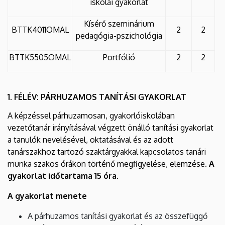
iskolai gyakorlat
Kísérő szeminárium
BTTK4011OMAL
2
2
pedagógia-pszichológia
BTTK5505OMAL
Portfólió
2
2
1. FÉLÉV: PÁRHUZAMOS TANÍTÁSI GYAKORLAT
A képzéssel párhuzamosan, gyakorlóiskolában
vezetőtanár irányításával végzett önálló tanítási gyakorlat
a tanulók nevelésével, oktatásával és az adott
tanárszakhoz tartozó szaktárgyakkal kapcsolatos tanári
munka szakos órákon történő megfigyelése, elemzése.
A
gyakorlat időtartama 15 óra.
A gyakorlat menete
A párhuzamos tanítási gyakorlat és az összefüggő