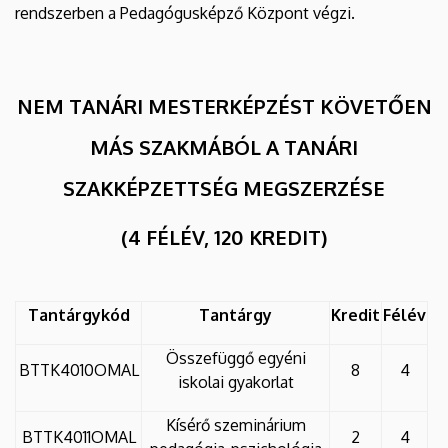
rendszerben a Pedagógusképző Központ végzi.
NEM TANÁRI MESTERKÉPZÉST KÖVETŐEN
MÁS SZAKMÁBÓL A TANÁRI
SZAKKÉPZETTSÉG MEGSZERZÉSE
(4 FÉLÉV, 120 KREDIT)
Tantárgykód
Tantárgy
Kredit
Félév
Összefüggő egyéni
BTTK4010OMAL
8
4
iskolai gyakorlat
Kísérő szeminárium
BTTK4011OMAL
2
4