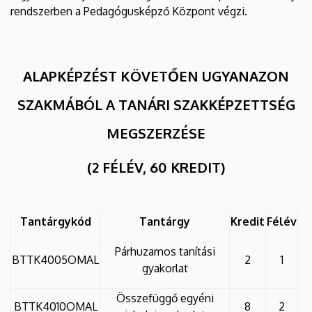
rendszerben a Pedagógusképző Központ végzi.
ALAPKÉPZÉST KÖVETŐEN UGYANAZON
SZAKMÁBÓL A TANÁRI SZAKKÉPZETTSÉG
MEGSZERZÉSE
(2 FÉLÉV, 60 KREDIT)
Tantárgykód
Tantárgy
Kredit
Félév
Párhuzamos tanítási
BTTK4005OMAL
2
1
gyakorlat
Összefüggő egyéni
BTTK4010OMAL
8
2