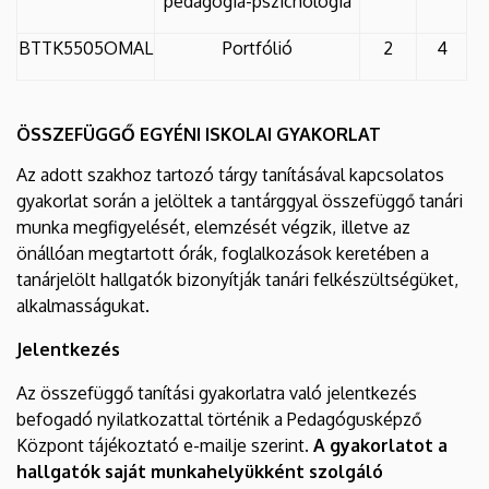
pedagógia-pszichológia
BTTK5505OMAL
Portfólió
2
4
ÖSSZEFÜGGŐ EGYÉNI ISKOLAI GYAKORLAT
Az adott szakhoz tartozó tárgy tanításával kapcsolatos
gyakorlat során a jelöltek a tantárggyal összefüggő tanári
munka megfigyelését, elemzését végzik, illetve az
önállóan megtartott órák, foglalkozások keretében a
tanárjelölt hallgatók bizonyítják tanári felkészültségüket,
alkalmasságukat.
Jelentkezés
Az összefüggő tanítási gyakorlatra való jelentkezés
befogadó nyilatkozattal történik a Pedagógusképző
Központ tájékoztató e-mailje szerint.
A gyakorlatot a
hallgatók saját munkahelyükként szolgáló