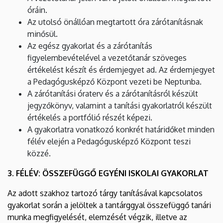
óráin.
Az utolsó önállóan megtartott óra zárótanításnak
minősül.
Az egész gyakorlat és a zárótanítás
figyelembevételével a vezetőtanár szöveges
értékelést készít és érdemjegyet ad. Az érdemjegyet
a Pedagógusképző Központ vezeti be Neptunba.
A zárótanítási óraterv és a zárótanításról készült
jegyzőkönyv, valamint a tanítási gyakorlatról készült
értékelés a portfólió részét képezi.
A gyakorlatra vonatkozó konkrét határidőket minden
félév elején a Pedagógusképző Központ teszi
közzé.
3. FÉLÉV: ÖSSZEFÜGGŐ EGYÉNI ISKOLAI GYAKORLAT
Az adott szakhoz tartozó tárgy tanításával kapcsolatos
gyakorlat során a jelöltek a tantárggyal összefüggő tanári
munka megfigyelését, elemzését végzik, illetve az