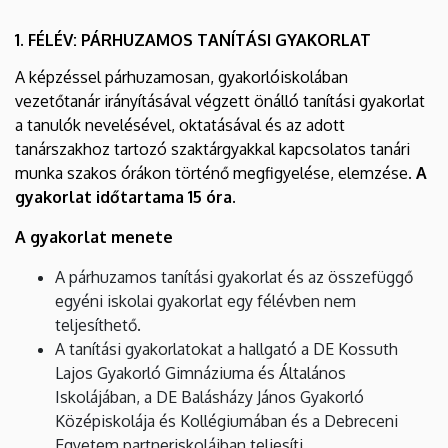
1. FÉLÉV: PÁRHUZAMOS TANÍTÁSI GYAKORLAT
A képzéssel párhuzamosan, gyakorlóiskolában
vezetőtanár irányításával végzett önálló tanítási gyakorlat
a tanulók nevelésével, oktatásával és az adott
tanárszakhoz tartozó szaktárgyakkal kapcsolatos tanári
munka szakos órákon történő megfigyelése, elemzése.
A
gyakorlat időtartama 15 óra.
A gyakorlat menete
A párhuzamos tanítási gyakorlat és az összefüggő
egyéni iskolai gyakorlat egy félévben nem
teljesíthető.
A tanítási gyakorlatokat a hallgató a DE Kossuth
Lajos Gyakorló Gimnáziuma és Általános
Iskolájában, a DE Balásházy János Gyakorló
Középiskolája és Kollégiumában és a Debreceni
Egyetem partneriskoláiban teljesíti.