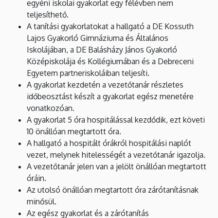
egyéni iskolai gyakorlat egy félévben nem
teljesíthető.
A tanítási gyakorlatokat a hallgató a DE Kossuth
Lajos Gyakorló Gimnáziuma és Általános
Iskolájában, a DE Balásházy János Gyakorló
Középiskolája és Kollégiumában és a Debreceni
Egyetem partneriskoláiban teljesíti.
A gyakorlat kezdetén a vezetőtanár részletes
időbeosztást készít a gyakorlat egész menetére
vonatkozóan.
A gyakorlat 5 óra hospitálással kezdődik, ezt követi
10 önállóan megtartott óra.
A hallgató a hospitált órákról hospitálási naplót
vezet, melynek hitelességét a vezetőtanár igazolja.
A vezetőtanár jelen van a jelölt önállóan megtartott
óráin.
Az utolsó önállóan megtartott óra zárótanításnak
minősül.
Az egész gyakorlat és a zárótanítás