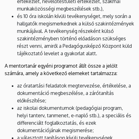
értekezlet, nevelőtestületi értekezlet, szakmai
munkaközösségi megbeszélések stb.),
és 10 óra iskolán kívüli tevékenységet, mely során a
hallgatók megismerkednek a külső szakintézmények
munkájával. A tevékenység részeként külső
szakintézményben történő előadáson szükséges
részt venni, amiről a Pedagógusképző Központ küld
tájékoztató levelet a gyakorlat alatt.
A mentortanár egyéni programot állít össze a jelölt
számára, amely a következő elemeket tartalmazza:
az óratartási feladatok megtervezése, értékelése, a
dokumentáció megbeszélése, a zárótanítás
előkészítése;
az iskolai dokumentumok (pedagógiai program,
helyi tanterv, tanmenet, e-napló stb.), a speciális és
differenciált foglalkoztatás, és ezek
dokumentációjának megismerése;
a választott tanításon kívüli tevékenységek