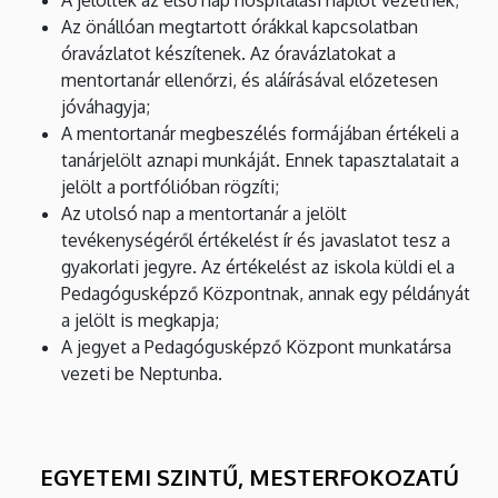
Az önállóan megtartott órákkal kapcsolatban
óravázlatot készítenek. Az óravázlatokat a
mentortanár ellenőrzi, és aláírásával előzetesen
jóváhagyja;
A mentortanár megbeszélés formájában értékeli a
tanárjelölt aznapi munkáját. Ennek tapasztalatait a
jelölt a portfólióban rögzíti;
Az utolsó nap a mentortanár a jelölt
tevékenységéről értékelést ír és javaslatot tesz a
gyakorlati jegyre. Az értékelést az iskola küldi el a
Pedagógusképző Központnak, annak egy példányát
a jelölt is megkapja;
A jegyet a Pedagógusképző Központ munkatársa
vezeti be Neptunba.
EGYETEMI SZINTŰ, MESTERFOKOZATÚ