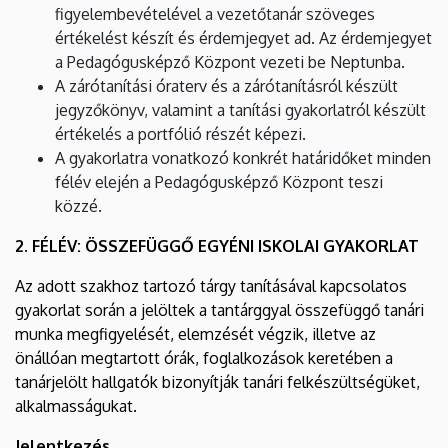
figyelembevételével a vezetőtanár szöveges
értékelést készít és érdemjegyet ad. Az érdemjegyet
a Pedagógusképző Központ vezeti be Neptunba.
A zárótanítási óraterv és a zárótanításról készült
jegyzőkönyv, valamint a tanítási gyakorlatról készült
értékelés a portfólió részét képezi.
A gyakorlatra vonatkozó konkrét határidőket minden
félév elején a Pedagógusképző Központ teszi
közzé.
2. FÉLÉV: ÖSSZEFÜGGŐ EGYÉNI ISKOLAI GYAKORLAT
Az adott szakhoz tartozó tárgy tanításával kapcsolatos
gyakorlat során a jelöltek a tantárggyal összefüggő tanári
munka megfigyelését, elemzését végzik, illetve az
önállóan megtartott órák, foglalkozások keretében a
tanárjelölt hallgatók bizonyítják tanári felkészültségüket,
alkalmasságukat.
Jelentkezés