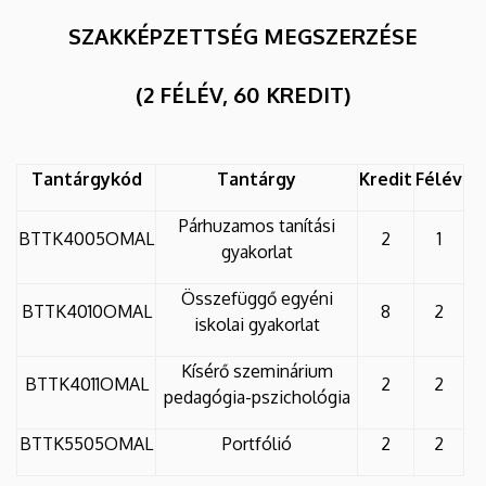
Központ
SZAKKÉPZETTSÉG MEGSZERZÉSE
(2 FÉLÉV, 60 KREDIT)
Tantárgykód
Tantárgy
Kredit
Félév
Párhuzamos tanítási
BTTK4005OMAL
2
1
gyakorlat
Összefüggő egyéni
BTTK4010OMAL
8
2
iskolai gyakorlat
Kísérő szeminárium
BTTK4011OMAL
2
2
pedagógia-pszichológia
BTTK5505OMAL
Portfólió
2
2