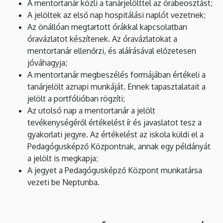
A mentortanár közli a tanárjelölttel az órabeosztást;
A jelöltek az első nap hospitálási naplót vezetnek;
Az önállóan megtartott órákkal kapcsolatban
óravázlatot készítenek. Az óravázlatokat a
mentortanár ellenőrzi, és aláírásával előzetesen
jóváhagyja;
A mentortanár megbeszélés formájában értékeli a
tanárjelölt aznapi munkáját. Ennek tapasztalatait a
jelölt a portfólióban rögzíti;
Az utolsó nap a mentortanár a jelölt
tevékenységéről értékelést ír és javaslatot tesz a
gyakorlati jegyre. Az értékelést az iskola küldi el a
Pedagógusképző Központnak, annak egy példányát
a jelölt is megkapja;
A jegyet a Pedagógusképző Központ munkatársa
vezeti be Neptunba.