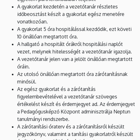
A gyakorlat kezdetén a vezetőtanár részletes
időbeosztást készít a gyakorlat egész menetére
vonatkozóan.
A gyakorlat 5 óra hospitálással kezdődik, ezt követi
10 önállóan megtartott óra.
A hallgató a hospitált órákról hospitálási naplót
vezet, melynek hitelességét a vezetőtanár igazolja.
A vezetőtanár jelen van a jelölt önállóan megtartott
óráin.
Az utolsó önállóan megtartott óra zárótanításnak
minősül.
Az egész gyakorlat és a zárótanítás
figyelembevételével a vezetőtanár szöveges
értékelést készít és érdemjegyet ad. Az érdemjegyet
a Pedagógusképző Központ adminisztrálja Neptun
tanulmányi rendszerbe.
A zárótanítási óraterv és a zárótanításról készült
jegyzőkönyv, valamint a tanítási gyakorlatról készült