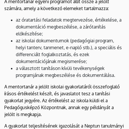
A mentortanár egyéni programot állít össze a jelölt
számára, amely a következő elemeket tartalmazza:
az óratartási feladatok megtervezése, értékelése, a
dokumentáció megbeszélése, a zárótanítás
előkészítése;
az iskolai dokumentumok (pedagógiai program,
helyi tanterv, tanmenet, e-napló stb.), a speciális és
differenciált foglalkoztatás, és ezek
dokumentációjának megismerése;
a választott tanításon kívüli tevékenységek
programjának megbeszélése és dokumentálása.
A mentortanár a jelölt iskolai gyakorlatáról összefoglaló
írásos értékelést készít, és javaslatot tesz a tanítási
gyakorlat jegyére. Az értékelést az iskola küldi el a
Pedagógusképző Központnak, annak egy példányát a
jelölt is megkapja.
A gyakorlat teljesítésének igazolását a Neptun tanulmányi