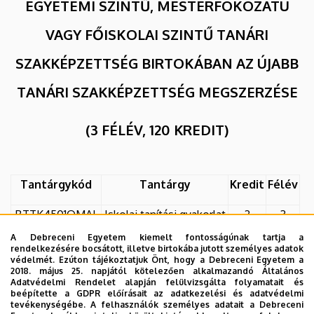
EGYETEMI SZINTŰ, MESTERFOKOZATÚ
VAGY FŐISKOLAI SZINTŰ TANÁRI
SZAKKÉPZETTSÉG BIRTOKÁBAN AZ ÚJABB
TANÁRI SZAKKÉPZETTSÉG MEGSZERZÉSE
(3 FÉLÉV, 120 KREDIT)
Tantárgykód
Tantárgy
Kredit
Félév
BTTK4501OMAL
Iskolai tanítási gyakorlat
2
3
A Debreceni Egyetem kiemelt fontosságúnak tartja a
BTTK5505OMAL
Portfólió
2
3
rendelkezésére bocsátott, illetve birtokába jutott személyes adatok
védelmét. Ezúton tájékoztatjuk Önt, hogy a Debreceni Egyetem a
2018. május 25. napjától kötelezően alkalmazandó Általános
Adatvédelmi Rendelet alapján felülvizsgálta folyamatait és
beépítette a GDPR előírásait az adatkezelési és adatvédelmi
ISKOLAI TANÍTÁSI GYAKORLAT
tevékenységébe. A felhasználók személyes adatait a Debreceni