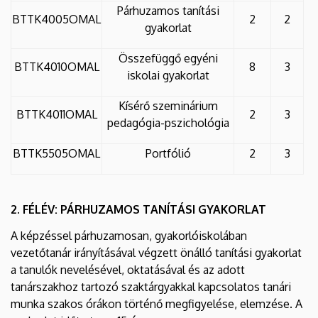
Párhuzamos tanítási
BTTK4005OMAL
2
2
gyakorlat
Összefüggő egyéni
BTTK4010OMAL
8
3
iskolai gyakorlat
Kísérő szeminárium
BTTK4011OMAL
2
3
pedagógia-pszichológia
BTTK5505OMAL
Portfólió
2
3
2. FÉLÉV: PÁRHUZAMOS TANÍTÁSI GYAKORLAT
A képzéssel párhuzamosan, gyakorlóiskolában
vezetőtanár irányításával végzett önálló tanítási gyakorlat
a tanulók nevelésével, oktatásával és az adott
tanárszakhoz tartozó szaktárgyakkal kapcsolatos tanári
munka szakos órákon történő megfigyelése, elemzése. A