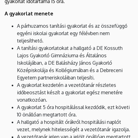
gyakorlat időtartama 15 óra.
A gyakorlat menete
A párhuzamos tanítási gyakorlat és az összefüggő
egyéni iskolai gyakorlat egy félévben nem
teljesíthető.
A tanítási gyakorlatokat a hallgató a DE Kossuth
Lajos Gyakorló Gimnáziuma és Általános
Iskolájában, a DE Balásházy János Gyakorló
Középiskolája és Kollégiumában és a Debreceni
Egyetem partneriskoláiban teljesíti.
A gyakorlat kezdetén a vezetőtanár részletes
időbeosztást készít a gyakorlat egész menetére
vonatkozóan.
A gyakorlat 5 óra hospitálással kezdődik, ezt követi
10 önállóan megtartott óra.
A hallgató a hospitált órákról hospitálási naplót
vezet, melynek hitelességét a vezetőtanár igazolja.
A vezetőtanár jelen van a jelölt önállóan megtartott