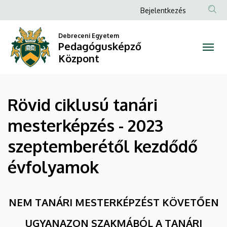
Rövid
Ugrás
Anonim
Bejelentkezés
a
Felhasználói
ciklusú
tartalomra
Debreceni Egyetem
fiók
Pedagógusképző
tanári
menüje
Központ
mesterképzés
-
Rövid ciklusú tanári
2023
mesterképzés - 2023
szeptemberétől
szeptemberétől kezdődő
kezdődő
évfolyamok
évfolyamok
|
NEM TANÁRI MESTERKÉPZÉST KÖVETŐEN
Pedagógusképző
UGYANAZON SZAKMÁBÓL A TANÁRI