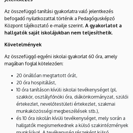
Az összefüggő tanítási gyakorlatra való jelentkezés
befogadó nyilatkozattal történik a Pedagógusképző
Központ tájékoztató e-mailje szerint.
A gyakorlatot a
hallgatók saját iskolájukban nem teljesíthetik.
Követelmények
Az összefüggő egyéni iskolai gyakorlat 60 óra, amely
magában foglal kötelezően:
20 önállóan megtartott órát,
20 óra hospitálást,
10 óra tanításon kívüli iskolai tevékenységet (pl.
szakkör, osztályfőnöki óra, diákönkormányzat, szülői
értekezlet, nevelőtestületi értekezlet, szakmai
munkaközösségi megbeszélések stb.),
és 10 óra iskolán kívüli tevékenységet, mely során a
hallgatók megismerkednek a külső szakintézmények
munkájával. A tevékenység részeként külső