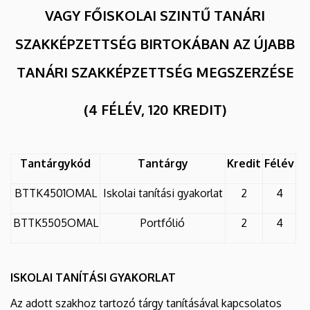
VAGY FŐISKOLAI SZINTŰ TANÁRI
SZAKKÉPZETTSÉG BIRTOKÁBAN AZ ÚJABB
TANÁRI SZAKKÉPZETTSÉG MEGSZERZÉSE
(4 FÉLÉV, 120 KREDIT)
Tantárgykód
Tantárgy
Kredit
Félév
BTTK4501OMAL
Iskolai tanítási gyakorlat
2
4
BTTK5505OMAL
Portfólió
2
4
ISKOLAI TANÍTÁSI GYAKORLAT
Az adott szakhoz tartozó tárgy tanításával kapcsolatos