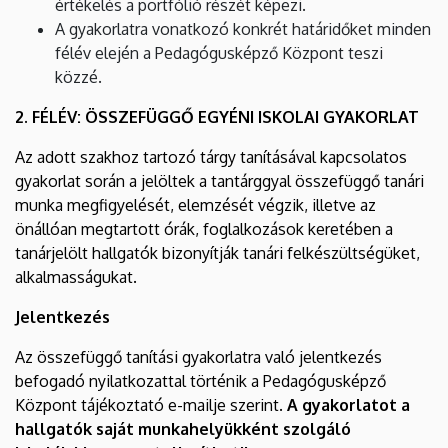
értékelés a portfólió részét képezi.
A gyakorlatra vonatkozó konkrét határidőket minden
félév elején a Pedagógusképző Központ teszi
közzé.
2. FÉLÉV: ÖSSZEFÜGGŐ EGYÉNI ISKOLAI GYAKORLAT
Az adott szakhoz tartozó tárgy tanításával kapcsolatos
gyakorlat során a jelöltek a tantárggyal összefüggő tanári
munka megfigyelését, elemzését végzik, illetve az
önállóan megtartott órák, foglalkozások keretében a
tanárjelölt hallgatók bizonyítják tanári felkészültségüket,
alkalmasságukat.
Jelentkezés
Az összefüggő tanítási gyakorlatra való jelentkezés
befogadó nyilatkozattal történik a Pedagógusképző
Központ tájékoztató e-mailje szerint.
A gyakorlatot a
hallgatók saját munkahelyükként szolgáló