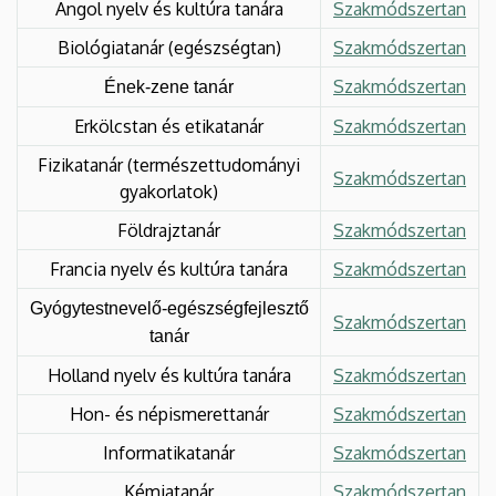
Angol nyelv és kultúra tanára
Szakmódszertan
Biológiatanár (egészségtan)
Szakmódszertan
Szakmódszertan
Ének-zene tanár
Erkölcstan és etikatanár
Szakmódszertan
Fizikatanár (természettudományi
Szakmódszertan
gyakorlatok)
Földrajztanár
Szakmódszertan
Francia nyelv és kultúra tanára
Szakmódszertan
Gyógytestnevelő-egészségfejlesztő
Szakmódszertan
tanár
Holland nyelv és kultúra tanára
Szakmódszertan
Hon- és népismerettanár
Szakmódszertan
Informatikatanár
Szakmódszertan
Kémiatanár
Szakmódszertan