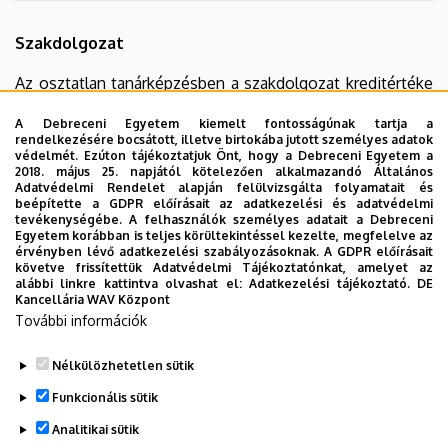
Szakdolgozat
Az osztatlan tanárképzésben a szakdolgozat kreditértéke
8 kredit
. A két tanárszakon egyidejűleg folyó képzésben
A Debreceni Egyetem kiemelt fontosságúnak tartja a
egy – szakterületi vagy szakmódszertani –
rendelkezésére bocsátott, illetve birtokába jutott személyes adatok
szakdolgozatot kell benyújtani
és azt a záróvizsga
védelmét. Ezúton tájékoztatjuk Önt, hogy a Debreceni Egyetem a
2018. május 25. napjától kötelezően alkalmazandó Általános
részeként, a szakmai zárószigorlat keretében kell
Adatvédelmi Rendelet alapján felülvizsgálta folyamatait és
megvédeni. A szakdolgozati témák kiírása, a témavezetők
beépítette a GDPR előírásait az adatkezelési és adatvédelmi
tevékenységébe. A felhasználók személyes adatait a Debreceni
kije­lö­lé­se, a szakdolgozat terjedelmének és formai
Egyetem korábban is teljes körültekintéssel kezelte, megfelelve az
követelményeinek meghatározása az illetékes kar/
érvényben lévő adatkezelési szabályozásoknak. A GDPR előírásait
követve frissítettük Adatvédelmi Tájékoztatónkat, amelyet az
szakintézetek/ szaktanszékek hatásköre. A szakdolgozati
alábbi linkre kattintva olvashat el:
Adatkezelési tájékoztató.
DE
téma megválasztásának határidejét, a jelentkezés módját
Kancellária WAV Központ
További információk
az illetékes kar vagy intézet határozza meg, de a
jelentkezés végső határideje május 31.
Nélkülözhetetlen sütik
Amennyiben a hallgató szakdolgozata megegyezik azzal a
Funkcionális sütik
dolgozattal, amelyet az OTDK-n 1-3. helyezéssel vagy
Analitikai sütik
különdíjjal jutalmaztak, a szakdolgozat bírálatának