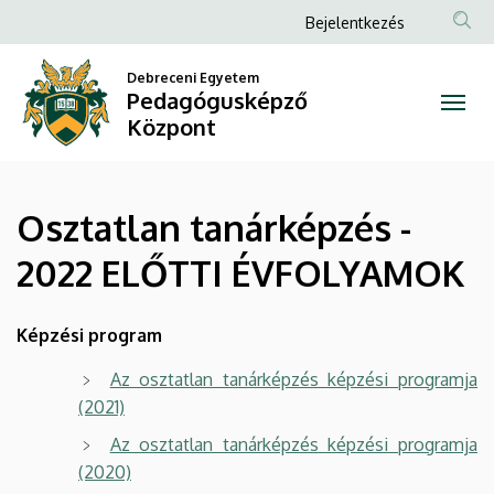
Osztatlan
Ugrás
Anonim
Bejelentkezés
a
Felhasználói
tanárképzés
tartalomra
Debreceni Egyetem
fiók
Pedagógusképző
-
menüje
Központ
2022
ELŐTTI
Osztatlan tanárképzés -
ÉVFOLYAMOK
2022 ELŐTTI ÉVFOLYAMOK
|
Pedagógusképző
Képzési program
Központ
Az osztatlan tanárképzés képzési programja
(2021)
Az osztatlan tanárképzés képzési programja
(2020)