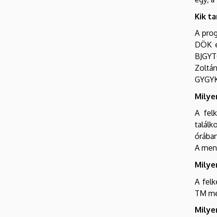
Kik t
A prog
DÖK e
BJGYTG
Zoltán
GYGYK
Milye
A fel
talál
órában
A ment
Milye
A felk
TM men
Milye