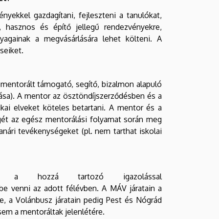
yekkel gazdagítani, fejleszteni a tanulókat,
, hasznos és építő jellegű rendezvényekre,
nyagainak a megvásárlására lehet költeni. A
seiket.
entorált támogató, segítő, bizalmon alapuló
atása). A mentor az ösztöndíjszerződésben és a
kai elveket köteles betartani. A mentor és a
legét az egész mentorálási folyamat során meg
nári tevékenységeket (pl. nem tarthat iskolai
 a hozzá tartozó igazolással
ybe venni az adott félévben. A MÁV járatain a
le, a Volánbusz járatain pedig Pest és Nógrád
em a mentoráltak jelenlétére.