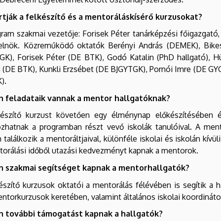
artják a felkészítő és a mentoráláskísérő kurzusokat?
ram szakmai vezetője: Forisek Péter tanárképzési főigazgató
lnök. Közreműködő oktatók Berényi András (DEMEK), Bikesi
K), Forisek Péter (DE BTK), Godó Katalin (PhD hallgató), H
 (DE BTK), Kunkli Erzsébet (DE BJGYTGK), Pornói Imre (DE GY
).
n feladataik vannak a mentor hallgatóknak?
készítő kurzust követően egy élménynap előkészítésében é
kozhatnak a programban részt vevő iskolák tanulóival. A me
 találkozik a mentoráltjaival, különféle iskolai és iskolán kív
orálási időből utazási kedvezményt kapnak a mentorok.
n szakmai segítséget kapnak a mentorhallgatók?
észítő kurzusok oktatói a mentorálás félévében is segítik a h
torkurzusok keretében, valamint általános iskolai koordinátor
n további támogatást kapnak a hallgatók?