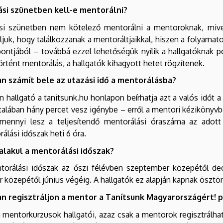
ási szünetben kell-e mentorálni?
ási szünetben nem kötelező mentorálni a mentoroknak, mivel
ljuk, hogy találkozzanak a mentoráltjaikkal, hiszen a folyama
ntjából – továbbá ezzel lehetőségük nyílik a hallgatóknak pó
rtént mentorálás, a hallgatók kihagyott hetet rögzítenek.
n számít bele az utazási idő a mentorálásba?
 hallgató a tanitsunk.hu honlapon beírhatja azt a valós időt a
ltalában hány percet vesz igénybe – erről a mentori kézikönyvb
mennyi lesz a teljesítendő mentorálási óraszáma az adot
álási időszak heti 6 óra.
alakul a mentorálási időszak?
torálási időszak az őszi félévben szeptember közepétől dec
r közepétől június végéig. A hallgatók ez alapján kapnak ösztön
n regisztráljon a mentor a Tanítsunk Magyarországért!
 mentorkurzusok hallgatói, azaz csak a mentorok regisztrálha