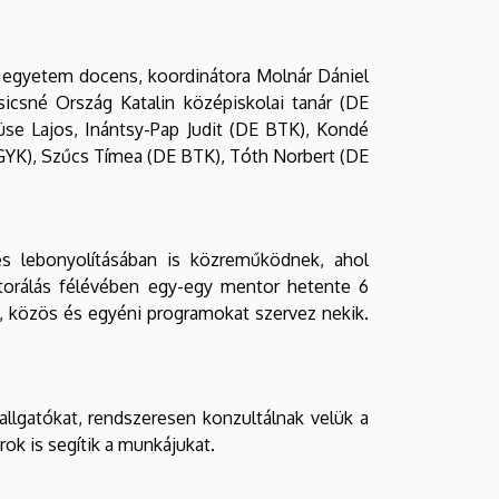
, egyetem docens, koordinátora Molnár Dániel
csné Ország Katalin középiskolai tanár (DE
üse Lajos, Inántsy-Pap Judit (DE BTK), Kondé
GYK), Szűcs Tímea (DE BTK), Tóth Norbert (DE
s lebonyolításában is közreműködnek, ahol
ntorálás félévében egy-egy mentor hetente 6
üli, közös és egyéni programokat szervez nekik.
allgatókat, rendszeresen konzultálnak velük a
ok is segítik a munkájukat.