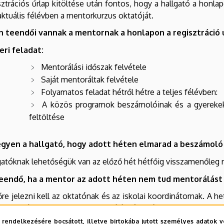
sztrációs űrlap kitöltése után fontos, hogy a hallgató a ho
aktuális félévben a mentorkurzus oktatóját.
n teendői vannak a mentornak a honlapon a regisztráció 
eri feladat:
Mentorálási időszak felvétele
Saját mentoráltak felvétele
Folyamatos feladat hétről hétre a teljes félévben:
A közös programok beszámolóinak és a gyerekek
feltöltése
egyen a hallgató, hogy adott héten elmarad a beszámoló
gatóknak lehetőségük van az előző hét hétfőig visszamenőleg 
teendő, ha a mentor az adott héten nem tud mentorálást
őre jelezni kell az oktatónak és az iskolai koordinátornak. A he
i szükséges a kihagyott mentorálási óraszámot.
 rendelkezésére bocsátott, illetve birtokába jutott személyes adatok v