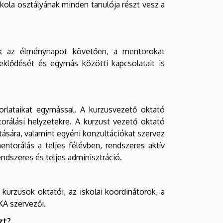
skola osztályának minden tanulója részt vesz a
zik az élménynapot követően, a mentorokat
eklődését és egymás közötti kapcsolatait is
orlataikat egymással. A kurzusvezető oktató
rálási helyzetekre. A kurzust vezető oktató
ására, valamint egyéni konzultációkat szervez
entorálás a teljes félévben, rendszeres aktív
ndszeres és teljes adminisztráció.
kurzusok oktatói, az iskolai koordinátorok, a
FKA szervezői.
zt?