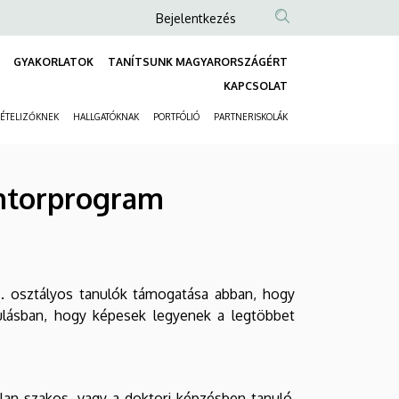
Anonim
Bejelentkezés
Felhasználói
GYAKORLATOK
TANÍTSUNK MAGYARORSZÁGÉRT
fiók
Fő
KAPCSOLAT
menüje
navigáció
VÉTELIZŐKNEK
HALLGATÓKNAK
PORTFÓLIÓ
PARTNERISKOLÁK
Másodlagos
navigáció
entorprogram
8. osztályos tanulók támogatása abban, hogy
ulásban, hogy képesek legyenek a legtöbbet
lan szakos, vagy a doktori képzésben tanuló,