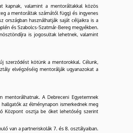
at kapnak, valamint a mentoráltakkal közös
szeg a mentoráltak számától függ) és ingyenes
 országban használhatják saját céljaikra is a
Zemplén és Szabolcs-Szatmár-Bereg megyékben.
ösztöndíjra is jogosultak lehetnek, valamint
új szerződést kötünk a mentorokkal. Célunk,
sztály elvégzéséig mentorálják ugyanazokat a
ban mentorálhatnak. A Debreceni Egyetemnek
n. A hallgatók az élménynapon ismerkednek meg
ő Központ
osztja be őket lehetőség szerint
ó van a partneriskolák 7. és 8. osztályaiban.