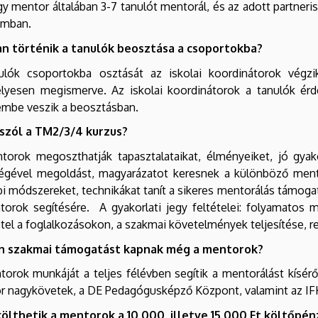
y mentor általában 3-7 tanulót mentorál, és az adott partneri
amban.
n történik a tanulók beosztása a csoportokba?
ulók csoportokba osztását az iskolai koordinátorok vég
lyesen megismerve. Az iskolai koordinátorok a tanulók érd
embe veszik a beosztásban.
 szól a TM2/3/4 kurzus?
torok megoszthatják tapasztalataikat, élményeiket, jó gyak
ségével megoldást, magyarázatot keresnek a különböző mento
i módszereket, technikákat tanít a sikeres mentorálás támogat
orok segítésére. A gyakorlati jegy feltételei: folyamatos m
tel a foglalkozásokon, a szakmai követelmények teljesítése, re
n szakmai támogatást kapnak még a mentorok?
orok munkáját a teljes félévben segítik a mentorálást kísérő 
r nagykövetek, a DE
Pedagógusképző Központ
, valamint az I
költhetik a mentorok a 10 000, illetve 15.000 Ft költőpén