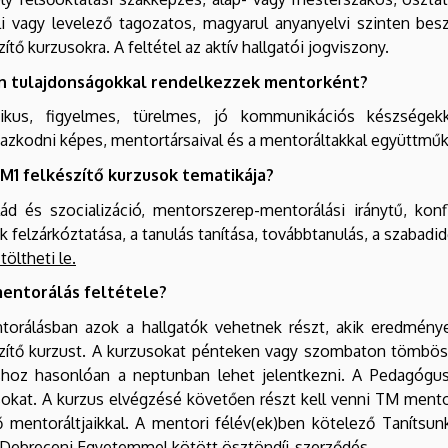
i vagy levelező tagozatos, magyarul anyanyelvi szinten bes
zítő kurzusokra. A feltétel az aktív hallgatói jogviszony.
n tulajdonságokkal rendelkezzek mentorként?
ikus, figyelmes, türelmes, jó kommunikációs készségek
azkodni képes, mentortársaival és a mentoráltakkal együttműk
TM1 felkészítő kurzusok tematikája?
ád és szocializáció, mentorszerep-mentorálási iránytű, konfl
k felzárkóztatása, a tanulás tanítása, továbbtanulás, a szabadi
töltheti le.
mentorálás feltétele?
torálásban azok a hallgatók vehetnek részt, akik eredménye
zítő kurzust. A kurzusokat pénteken vagy szombaton tömbösí
shoz hasonlóan a neptunban lehet jelentkezni. A
Pedagógu
sokat. A kurzus elvégzésé követően részt kell venni TM men
 mentoráltjaikkal. A mentori félév(ek)ben kötelező Tanítsu
 Debreceni Egyetemmel kötött ösztöndíj-szerződés.