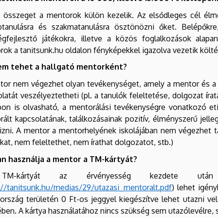
 összeget a mentorok külön kezelik. Az elsődleges cél élmén
btanulásra és szakmatanulásra ösztönözni őket. Belépőkre
égfejlesztő játékokra, illetve a közös foglalkozások alapa
ok a tanitsunk.hu oldalon fényképekkel igazolva vezetik költé
em tehet a hallgató mentorként?
tor nem végezhet olyan tevékenységet, amely a mentor és a m
latát veszélyeztetheti (pl. a tanulók feleltetése, dolgozat ír
on is olvasható, a mentorálási tevékenységre vonatkozó eti
ált kapcsolatának, találkozásainak pozitív, élményszerű jel
rizni. A mentor a mentorhelyének iskolájában nem végezhet ta
kat, nem feleltethet, nem írathat dolgozatot, stb.)
n használja a mentor a TM-kártyát?
M-kártyát az érvényesség kezdete után
://tanitsunk.hu/medias/29/utazasi_mentoralt.pdf
) lehet igén
 ország területén 0 Ft-os jeggyel kiegészítve lehet utazni ve
en. A kártya használatához nincs szükség sem utazólevélre, s