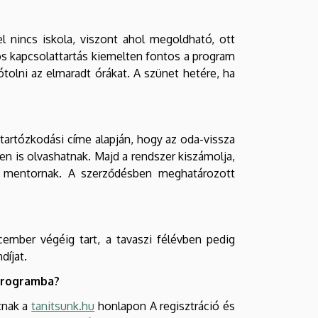
 nincs iskola, viszont ahol megoldható, ott
tos kapcsolattartás kiemelten fontos a program
tolni az elmaradt órákat. A szünet hetére, ha
 tartózkodási címe alapján, hogy az oda-vissza
en is olvashatnak. Majd a rendszer kiszámolja,
t mentornak. A szerződésben meghatározott
ember végéig tart, a tavaszi félévben pedig
díjat.
 programba?
tnak a
tanitsunk.hu
honlapon A regisztráció és