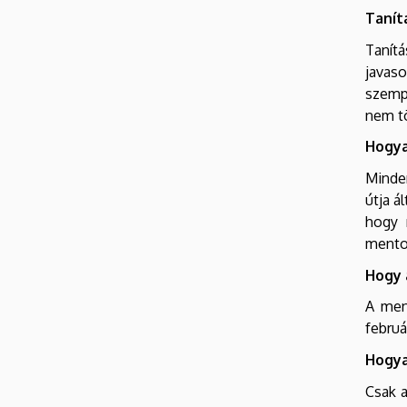
Tanít
Tanít
javaso
szempo
nem tö
Hogya
Minden
útja á
hogy 
mentor
Hogy 
A men
februá
Hogya
Csak a