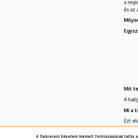
a regi
és az 
Milye
Egysz
Mit t
A hall
Mi a 
Ezt el
pótoln
A Debreceni Egyetem kiemelt fontosságúnak tartja a