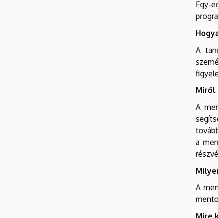
Egy-eg
progr
Hogya
A tan
szemé
figyel
Miről
A men
segít
tovább
a ment
részvé
Milye
A ment
mento
Mire 