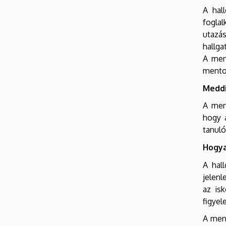
A hal
foglal
utazás
hallga
A ment
mento
Meddi
A men
hogy a
tanuló
Hogya
A hal
jelenl
az is
figyel
A ment