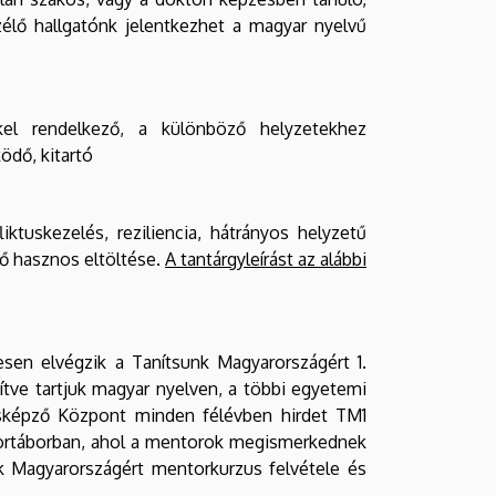
zélő hallgatónk jelentkezhet a magyar nyelvű
kel rendelkező, a különböző helyzetekhez
ödő, kitartó
iktuskezelés, reziliencia, hátrányos helyzetű
dő hasznos eltöltése.
A tantárgyleírást az alábbi
sen elvégzik a Tanítsunk Magyarországért 1.
tve tartjuk magyar nyelven, a többi egyetemi
sképző Központ
minden félévben hirdet TM1
tortáborban, ahol a mentorok megismerkednek
nk Magyarországért mentorkurzus felvétele és