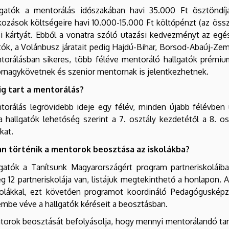
lgatók a mentorálás időszakában havi 35.000 Ft ösztöndíj
kozások költségeire havi 10.000-15.000 Ft költőpénzt (az ös
i kártyát. Ebből a vonatra szóló utazási kedvezményt az egész
tók, a Volánbusz járatait pedig Hajdú-Bihar, Borsod-Abaúj-
orálásban sikeres, több féléve mentoráló hallgatók prémium
rnagykövetnek és szenior mentornak is jelentkezhetnek.
g tart a mentorálás?
torálás legrövidebb ideje egy félév, minden újabb félévben 
 hallgatók lehetőség szerint a 7. osztály kezdetétől a 8. o
kat.
n történik a mentorok beosztása az iskolákba?
lgatók a Tanítsunk Magyarországért program partneriskolái
eg 12 partneriskolája van, listájuk megtekinthető a honlapo
kolákkal, ezt követően programot koordináló
Pedagógusképz
embe véve a hallgatók kéréseit a beosztásban.
orok beosztását befolyásolja, hogy mennyi mentorálandó tanul