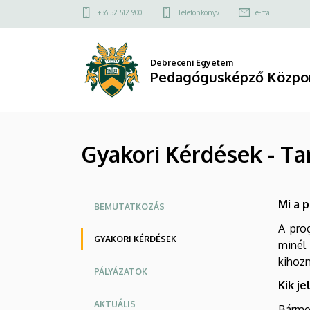
Gyakori
Ugrás
Felső
+36 52 512 900
Telefonkönyv
e-mail
a
kapcsolat
Kérdések
tartalomra
menü
-
Debreceni Egyetem
Pedagógusképző Közpo
Tanítsunk
Magyarországért!
Gyakori Kérdések - T
mentorprogram
|
Oldalmenü
Mi a 
Pedagógusképző
BEMUTATKOZÁS
A pro
Központ
GYAKORI KÉRDÉSEK
minél
kihoz
PÁLYÁZATOK
Kik j
AKTUÁLIS
Bármel