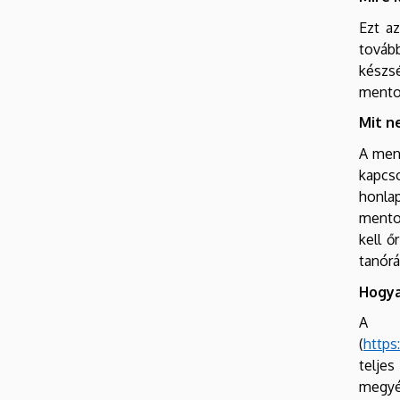
Ezt az
továb
készs
mentor
Mit n
A men
kapcso
honlap
mentor
kell ő
tanórá
Hogya
A T
(
https
teljes
megyéb