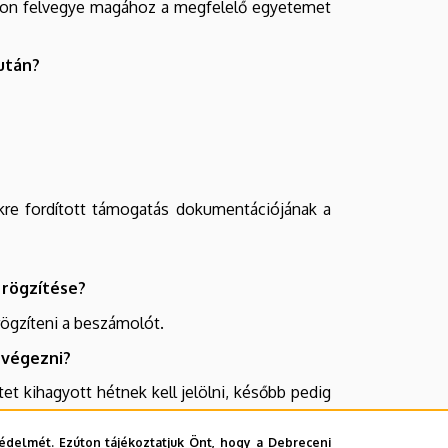
nlapon felvegye magához a megfelelő egyetemet
után?
re fordított támogatás dokumentációjának a
 rögzítése?
rögzíteni a beszámolót.
 végezni?
tet kihagyott hétnek kell jelölni, később pedig
édelmét. Ezúton tájékoztatjuk Önt, hogy a Debreceni