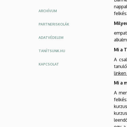
nappal
ARCHÍVUM
felkés
Milye
PARTNERISKOLÁK
empat
ADATVÉDELEM
alkalm
Mi a 
TANÍTSUNK.HU
A csal
KAPCSOLAT
tanuló
linken 
Mi a 
A men
felkés
kurzu
kurzu
leendő
egy, a