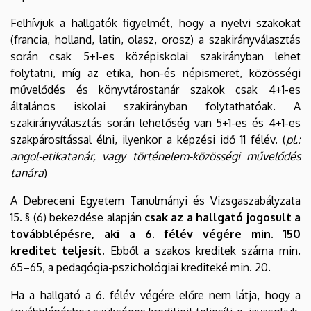
Felhívjuk a hallgatók figyelmét, hogy a nyelvi szakokat
(francia, holland, latin, olasz, orosz) a szakirányválasztás
során csak 5+1-es középiskolai szakirányban lehet
folytatni, míg az etika, hon-és népismeret, közösségi
művelődés és könyvtárostanár szakok csak 4+1-es
általános iskolai szakirányban folytathatóak. A
szakirányválasztás során lehetőség van 5+1-es és 4+1-es
szakpárosítással élni, ilyenkor a képzési idő 11 félév. (
pl.:
angol-etikatanár, vagy történelem-közösségi művelődés
tanára
)
A Debreceni Egyetem Tanulmányi és Vizsgaszabályzata
15. § (6) bekezdése alapján
csak az a hallgató jogosult a
továbblépésre, aki a 6. félév végére min. 150
kreditet teljesít.
Ebből a szakos kreditek száma min.
65–65, a pedagógia-pszichológiai krediteké min. 20.
Ha a hallgató a 6. félév végére előre nem látja, hogy a