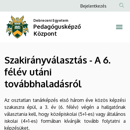
Szakirányválasztás
Ugrás
Anonim
Bejelentkezés
a
Felhasználói
-
tartalomra
Debreceni Egyetem
fiók
Pedagógusképző
A
menüje
Központ
6.
félév
Szakirányválasztás - A 6.
utáni
félév utáni
továbbhaladásról
továbbhaladásról
|
Pedagógusképző
Az osztatlan tanárképzés első három éve közös képzési
szakaszra épül, a 3. év (6. félév) végén a hallgatónak
Központ
választania kell, hogy középiskolai (5+1-es) vagy általános
iskolai (4+1-es) formában kívánják tovább folytatni a
képzésüket.