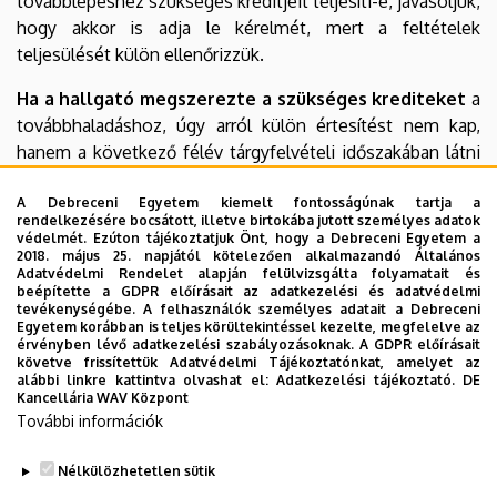
továbblépéshez szükséges kreditjeit teljesíti-e, javasoljuk,
hogy akkor is adja le kérelmét, mert a feltételek
teljesülését külön ellenőrizzük.
Ha a hallgató megszerezte a szükséges krediteket
a
továbbhaladáshoz, úgy arról külön értesítést nem kap,
hanem a következő félév tárgyfelvételi időszakában látni
fogja az általa választott szakirány szerinti tárgyakat.
A Debreceni Egyetem kiemelt fontosságúnak tartja a
Ha a hallgató nem szerezte meg a szükséges
rendelkezésére bocsátott, illetve birtokába jutott személyes adatok
védelmét. Ezúton tájékoztatjuk Önt, hogy a Debreceni Egyetem a
krediteket
, akkor arról külön értesítést nem kap, és a
2018. május 25. napjától kötelezően alkalmazandó Általános
következő félév tárgyfelvételi időszakában nem fogja látni
Adatvédelmi Rendelet alapján felülvizsgálta folyamatait és
beépítette a GDPR előírásait az adatkezelési és adatvédelmi
az általa választott szakirány szerinti tárgyakat. Ebben az
tevékenységébe. A felhasználók személyes adatait a Debreceni
esetben a következő félévben újra be kell nyújtania
Egyetem korábban is teljes körültekintéssel kezelte, megfelelve az
érvényben lévő adatkezelési szabályozásoknak. A GDPR előírásait
szakirányválasztási kérelmét.
követve frissítettük Adatvédelmi Tájékoztatónkat, amelyet az
alábbi linkre kattintva olvashat el:
Adatkezelési tájékoztató.
DE
Felhívjuk a hallgató figyelmét, hogy amennyiben a
Kancellária WAV Központ
További információk
szükséges krediteket megszerezte, de mégsem látja
a tárgyfelvétel során a szakirány szerinti tárgyakat,
Nélkülözhetetlen sütik
úgy elsősorban a szakja szerinti kar Tanulmányi