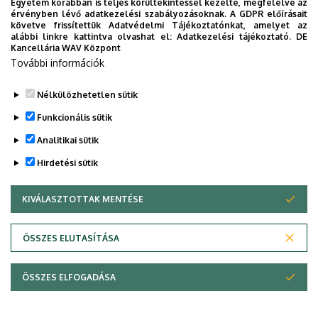
Egyetem korábban is teljes körültekintéssel kezelte, megfelelve az
érvényben lévő adatkezelési szabályozásoknak. A GDPR előírásait
követve frissítettük Adatvédelmi Tájékoztatónkat, amelyet az
alábbi linkre kattintva olvashat el:
Adatkezelési tájékoztató.
DE
Kancellária WAV Központ
További információk
Nélkülözhetetlen sütik
Funkcionális sütik
Analitikai sütik
Hirdetési sütik
KIVÁLASZTOTTAK MENTÉSE
WITHDRAW CONSENT
ÖSSZES ELUTASÍTÁSA
Adatvédelem
Adatvédelem
ÖSSZES ELFOGADÁSA
Copyright © 2026 Unideb