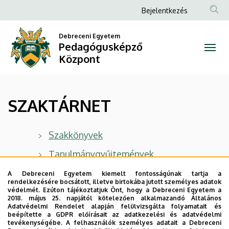
SZAKTÁRNET
Ugrás
Anonim
Bejelentkezés
a
Felhasználói
|
tartalomra
Debreceni Egyetem
fiók
Pedagógusképző
Pedagógusképző
menüje
Központ
Központ
SZAKTÁRNET
Szakkönyvek
Tanulmánygyűjtemények
28 órás szakmódszertani képzés
A Debreceni Egyetem kiemelt fontosságúnak tartja a
rendelkezésére bocsátott, illetve birtokába jutott személyes adatok
kézikönyvei
védelmét. Ezúton tájékoztatjuk Önt, hogy a Debreceni Egyetem a
2018. május 25. napjától kötelezően alkalmazandó Általános
Adatvédelmi Rendelet alapján felülvizsgálta folyamatait és
beépítette a GDPR előírásait az adatkezelési és adatvédelmi
Legutóbbi frissítés:
2026. 02. 19. 11:18
tevékenységébe. A felhasználók személyes adatait a Debreceni